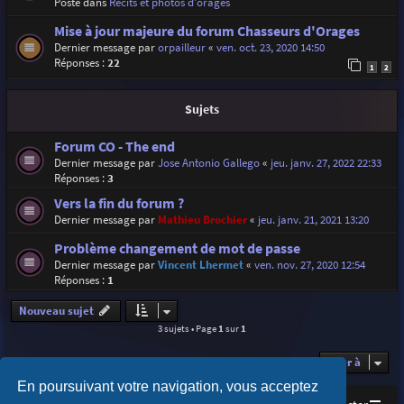
Posté dans
Récits et photos d'orages
Mise à jour majeure du forum Chasseurs d'Orages
Dernier message par
orpailleur
«
ven. oct. 23, 2020 14:50
Réponses :
22
1
2
Sujets
Forum CO - The end
Dernier message par
Jose Antonio Gallego
«
jeu. janv. 27, 2022 22:33
Réponses :
3
Vers la fin du forum ?
Dernier message par
Mathieu Brochier
«
jeu. janv. 21, 2021 13:20
Problème changement de mot de passe
Dernier message par
Vincent Lhermet
«
ven. nov. 27, 2020 12:54
Réponses :
1
Nouveau sujet
3 sujets • Page
1
sur
1
Aller à
En poursuivant votre navigation, vous acceptez