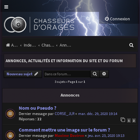
Connexion
R
Accueil
Index du forum
Chasseurs d'Orages
Annonces, actualités et information du site et du forum
e
ANNONCES, ACTUALITÉS ET INFORMATION DU SITE ET DU FORUM
c
h
Rechercher
Recherche avancé
Nouveau sujet
3 sujets • Page
1
sur
1
e
r
Annonces
c
Nom ou Pseudo ?
h
Dernier message par
CORSE_JLR
«
mar. déc. 29, 2020 19:14
Réponses :
22
e
1
2
r
Comment mettre une image sur le forum ?
Dernier message par
Maxime Daviron
«
jeu. avr. 23, 2020 19:13