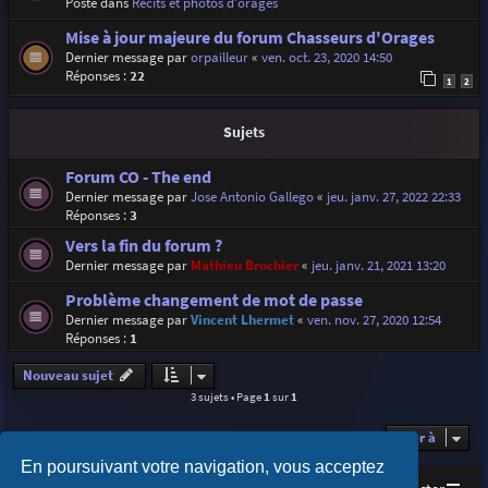
Posté dans
Récits et photos d'orages
Mise à jour majeure du forum Chasseurs d'Orages
Dernier message par
orpailleur
«
ven. oct. 23, 2020 14:50
Réponses :
22
1
2
Sujets
Forum CO - The end
Dernier message par
Jose Antonio Gallego
«
jeu. janv. 27, 2022 22:33
Réponses :
3
Vers la fin du forum ?
Dernier message par
Mathieu Brochier
«
jeu. janv. 21, 2021 13:20
Problème changement de mot de passe
Dernier message par
Vincent Lhermet
«
ven. nov. 27, 2020 12:54
Réponses :
1
Nouveau sujet
3 sujets • Page
1
sur
1
Aller à
En poursuivant votre navigation, vous acceptez