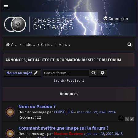
Connexion
R
Accueil
Index du forum
Chasseurs d'Orages
Annonces, actualités et information du site et du forum
e
ANNONCES, ACTUALITÉS ET INFORMATION DU SITE ET DU FORUM
c
h
Rechercher
Recherche avancé
Nouveau sujet
3 sujets • Page
1
sur
1
e
r
Annonces
c
Nom ou Pseudo ?
h
Dernier message par
CORSE_JLR
«
mar. déc. 29, 2020 19:14
Réponses :
22
e
1
2
r
Comment mettre une image sur le forum ?
Dernier message par
Maxime Daviron
«
jeu. avr. 23, 2020 19:13