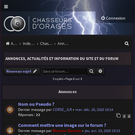
Connexion
R
Accueil
Index du forum
Chasseurs d'Orages
Annonces, actualités et information du site et du forum
e
ANNONCES, ACTUALITÉS ET INFORMATION DU SITE ET DU FORUM
c
h
Rechercher
Recherche avancé
Nouveau sujet
3 sujets • Page
1
sur
1
e
r
Annonces
c
Nom ou Pseudo ?
h
Dernier message par
CORSE_JLR
«
mar. déc. 29, 2020 19:14
Réponses :
22
e
1
2
r
Comment mettre une image sur le forum ?
Dernier message par
Maxime Daviron
«
jeu. avr. 23, 2020 19:13