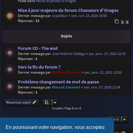
Posté dans
Récits et photos d'orages
Mise à jour majeure du forum Chasseurs d'Orages
Dernier message par
orpailleur
«
ven. oct. 23, 2020 14:50
Réponses :
22
1
2
Sujets
Forum CO - The end
Dernier message par
Jose Antonio Gallego
«
jeu. janv. 27, 2022 22:33
Réponses :
3
Vers la fin du forum ?
Dernier message par
Mathieu Brochier
«
jeu. janv. 21, 2021 13:20
Problème changement de mot de passe
Dernier message par
Vincent Lhermet
«
ven. nov. 27, 2020 12:54
Réponses :
1
Nouveau sujet
3 sujets • Page
1
sur
1
Aller à
En poursuivant votre navigation, vous acceptez