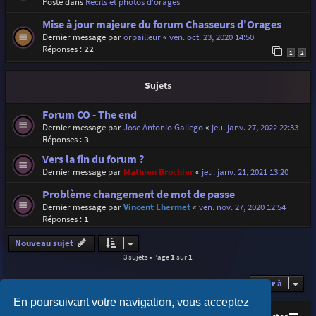
Posté dans
Récits et photos d'orages
Mise à jour majeure du forum Chasseurs d'Orages
Dernier message par
orpailleur
«
ven. oct. 23, 2020 14:50
Réponses :
22
1
2
Sujets
Forum CO - The end
Dernier message par
Jose Antonio Gallego
«
jeu. janv. 27, 2022 22:33
Réponses :
3
Vers la fin du forum ?
Dernier message par
Mathieu Brochier
«
jeu. janv. 21, 2021 13:20
Problème changement de mot de passe
Dernier message par
Vincent Lhermet
«
ven. nov. 27, 2020 12:54
Réponses :
1
Nouveau sujet
3 sujets • Page
1
sur
1
Aller à
En poursuivant votre navigation, vous acceptez