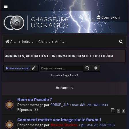
Connexion
R
Accueil
Index du forum
Chasseurs d'Orages
Annonces, actualités et information du site et du forum
e
ANNONCES, ACTUALITÉS ET INFORMATION DU SITE ET DU FORUM
c
h
Rechercher
Recherche avancé
Nouveau sujet
3 sujets • Page
1
sur
1
e
r
Annonces
c
Nom ou Pseudo ?
h
Dernier message par
CORSE_JLR
«
mar. déc. 29, 2020 19:14
Réponses :
22
e
1
2
r
Comment mettre une image sur le forum ?
Dernier message par
Maxime Daviron
«
jeu. avr. 23, 2020 19:13