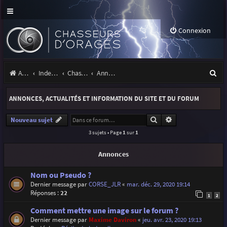
Connexion
R
Accueil
Index du forum
Chasseurs d'Orages
Annonces, actualités et information du site et du forum
e
ANNONCES, ACTUALITÉS ET INFORMATION DU SITE ET DU FORUM
c
h
Rechercher
Recherche avancé
Nouveau sujet
3 sujets • Page
1
sur
1
e
r
Annonces
c
Nom ou Pseudo ?
h
Dernier message par
CORSE_JLR
«
mar. déc. 29, 2020 19:14
Réponses :
22
e
1
2
r
Comment mettre une image sur le forum ?
Dernier message par
Maxime Daviron
«
jeu. avr. 23, 2020 19:13