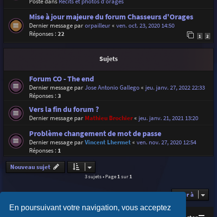
Posté dans
Récits et photos d'orages
Mise à jour majeure du forum Chasseurs d'Orages
Dernier message par
orpailleur
«
ven. oct. 23, 2020 14:50
Réponses :
22
1
2
Sujets
Forum CO - The end
Dernier message par
Jose Antonio Gallego
«
jeu. janv. 27, 2022 22:33
Réponses :
3
Vers la fin du forum ?
Dernier message par
Mathieu Brochier
«
jeu. janv. 21, 2021 13:20
Problème changement de mot de passe
Dernier message par
Vincent Lhermet
«
ven. nov. 27, 2020 12:54
Réponses :
1
Nouveau sujet
3 sujets • Page
1
sur
1
Aller à
En poursuivant votre navigation, vous acceptez