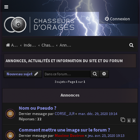
Connexion
R
Accueil
Index du forum
Chasseurs d'Orages
Annonces, actualités et information du site et du forum
e
ANNONCES, ACTUALITÉS ET INFORMATION DU SITE ET DU FORUM
c
h
Rechercher
Recherche avancé
Nouveau sujet
3 sujets • Page
1
sur
1
e
r
Annonces
c
Nom ou Pseudo ?
h
Dernier message par
CORSE_JLR
«
mar. déc. 29, 2020 19:14
Réponses :
22
e
1
2
r
Comment mettre une image sur le forum ?
Dernier message par
Maxime Daviron
«
jeu. avr. 23, 2020 19:13