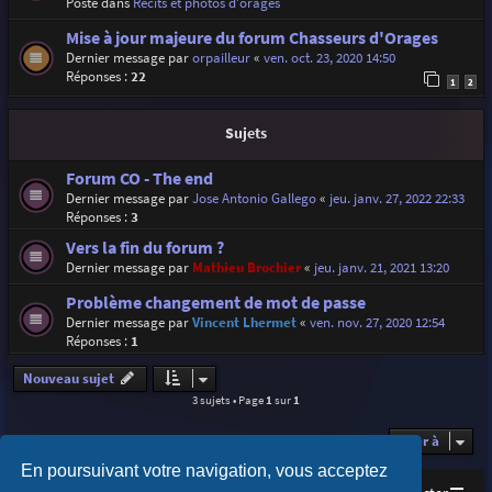
Posté dans
Récits et photos d'orages
Mise à jour majeure du forum Chasseurs d'Orages
Dernier message par
orpailleur
«
ven. oct. 23, 2020 14:50
Réponses :
22
1
2
Sujets
Forum CO - The end
Dernier message par
Jose Antonio Gallego
«
jeu. janv. 27, 2022 22:33
Réponses :
3
Vers la fin du forum ?
Dernier message par
Mathieu Brochier
«
jeu. janv. 21, 2021 13:20
Problème changement de mot de passe
Dernier message par
Vincent Lhermet
«
ven. nov. 27, 2020 12:54
Réponses :
1
Nouveau sujet
3 sujets • Page
1
sur
1
Aller à
En poursuivant votre navigation, vous acceptez