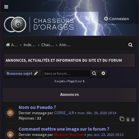
Connexion
R
Accueil
Index du forum
Chasseurs d'Orages
Annonces, actualités et information du site et du forum
e
ANNONCES, ACTUALITÉS ET INFORMATION DU SITE ET DU FORUM
c
h
Rechercher
Recherche avancé
Nouveau sujet
3 sujets • Page
1
sur
1
e
r
Annonces
c
Nom ou Pseudo ?
h
Dernier message par
CORSE_JLR
«
mar. déc. 29, 2020 19:14
Réponses :
22
e
1
2
r
Comment mettre une image sur le forum ?
Dernier message par
Maxime Daviron
«
jeu. avr. 23, 2020 19:13