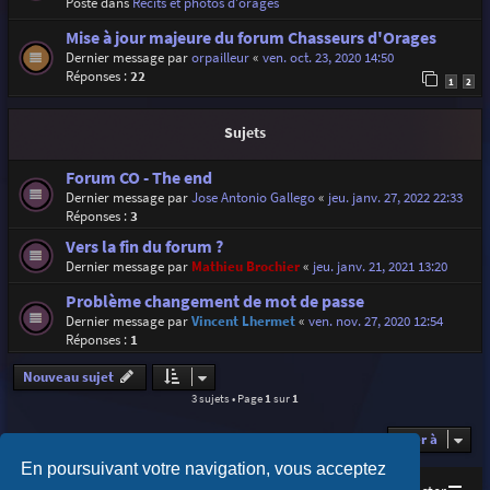
Posté dans
Récits et photos d'orages
Mise à jour majeure du forum Chasseurs d'Orages
Dernier message par
orpailleur
«
ven. oct. 23, 2020 14:50
Réponses :
22
1
2
Sujets
Forum CO - The end
Dernier message par
Jose Antonio Gallego
«
jeu. janv. 27, 2022 22:33
Réponses :
3
Vers la fin du forum ?
Dernier message par
Mathieu Brochier
«
jeu. janv. 21, 2021 13:20
Problème changement de mot de passe
Dernier message par
Vincent Lhermet
«
ven. nov. 27, 2020 12:54
Réponses :
1
Nouveau sujet
3 sujets • Page
1
sur
1
Aller à
En poursuivant votre navigation, vous acceptez