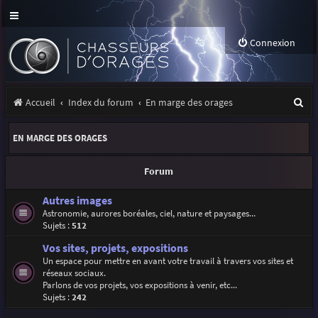
Connexion
R
Accueil
Index du forum
En marge des orages
e
EN MARGE DES ORAGES
c
h
Forum
e
Autres images
r
Astronomie, aurores boréales, ciel, nature et paysages...
Sujets :
512
c
Vos sites, projets, expositions
h
Un espace pour mettre en avant votre travail à travers vos sites et
e
réseaux sociaux.
Parlons de vos projets, vos expositions à venir, etc...
r
Sujets :
242