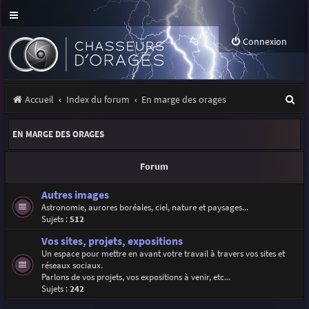
Connexion
R
Accueil
Index du forum
En marge des orages
e
EN MARGE DES ORAGES
c
h
Forum
e
Autres images
r
Astronomie, aurores boréales, ciel, nature et paysages...
Sujets :
512
c
Vos sites, projets, expositions
h
Un espace pour mettre en avant votre travail à travers vos sites et
e
réseaux sociaux.
Parlons de vos projets, vos expositions à venir, etc...
r
Sujets :
242