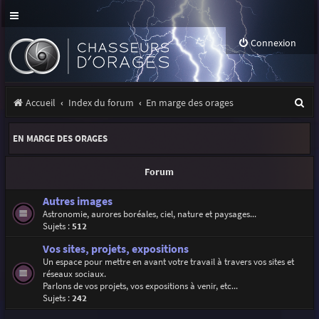
Connexion
R
Accueil
Index du forum
En marge des orages
e
EN MARGE DES ORAGES
c
h
Forum
e
Autres images
r
Astronomie, aurores boréales, ciel, nature et paysages...
Sujets :
512
c
Vos sites, projets, expositions
h
Un espace pour mettre en avant votre travail à travers vos sites et
e
réseaux sociaux.
Parlons de vos projets, vos expositions à venir, etc...
r
Sujets :
242