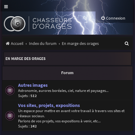
Connexion
R
Accueil
Index du forum
En marge des orages
e
EN MARGE DES ORAGES
c
h
Forum
e
Autres images
r
Astronomie, aurores boréales, ciel, nature et paysages...
Sujets :
512
c
Vos sites, projets, expositions
h
Un espace pour mettre en avant votre travail à travers vos sites et
e
réseaux sociaux.
Parlons de vos projets, vos expositions à venir, etc...
r
Sujets :
242