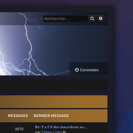
Rechercher
Recherche avanc
Connexion
MESSAGES
DERNIER MESSAGE
Re: Y a t'il des macroteux su…
8970
V
par
Fabien Colas