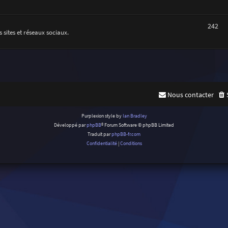
242
 sites et réseaux sociaux.
Nous contacter
Purplexion style by
Ian Bradley
Développé par
phpBB
® Forum Software © phpBB Limited
Traduit par
phpBB-fr.com
Confidentialité
|
Conditions