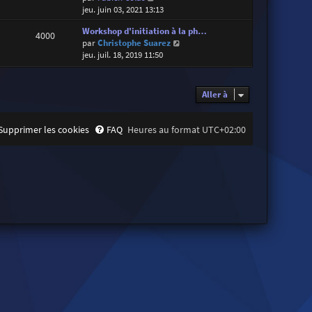
o
jeu. juin 03, 2021 13:13
i
Workshop d'initiation à la ph…
r
4000
V
par
Christophe Suarez
l
o
jeu. juil. 18, 2019 11:50
e
i
d
r
e
l
r
Aller à
e
n
d
i
e
e
Supprimer les cookies
FAQ
Heures au format
UTC+02:00
r
r
n
m
i
e
e
s
r
s
m
a
e
g
s
e
s
a
g
e