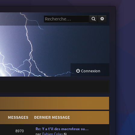
Rechercher
Recherche avanc
Connexion
MESSAGES
DERNIER MESSAGE
Re: Y a t'il des macroteux su…
8970
V
par
Fabien Colas