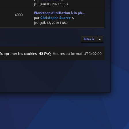
o
jeu. juin 03, 2021 13:13
i
Workshop d'initiation à la ph…
r
4000
V
par
Christophe Suarez
l
o
jeu. juil. 18, 2019 11:50
e
i
d
r
e
l
r
Aller à
e
n
d
i
e
e
Supprimer les cookies
FAQ
Heures au format
UTC+02:00
r
r
n
m
i
e
e
s
r
s
m
a
e
g
s
e
s
a
g
e