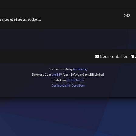
242
 sites et réseaux sociaux.
Nous contacter
Purplexion style by
Ian Bradley
Développé par
phpBB
® Forum Software © phpBB Limited
Traduit par
phpBB-fr.com
Confidentialité
|
Conditions