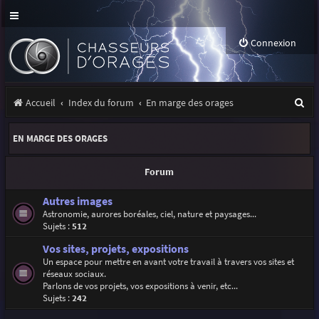
Connexion
R
Accueil
Index du forum
En marge des orages
e
EN MARGE DES ORAGES
c
h
Forum
e
Autres images
r
Astronomie, aurores boréales, ciel, nature et paysages...
Sujets :
512
c
Vos sites, projets, expositions
h
Un espace pour mettre en avant votre travail à travers vos sites et
e
réseaux sociaux.
Parlons de vos projets, vos expositions à venir, etc...
r
Sujets :
242