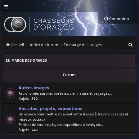
Connexion
R
Accueil
Index du forum
En marge des orages
e
EN MARGE DES ORAGES
c
h
Forum
e
Autres images
r
Astronomie, aurores boréales, ciel, nature et paysages...
Sujets :
512
c
Vos sites, projets, expositions
h
Un espace pour mettre en avant votre travail à travers vos sites et
e
réseaux sociaux.
Parlons de vos projets, vos expositions à venir, etc...
r
Sujets :
242