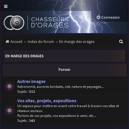
Connexion
R
Accueil
Index du forum
En marge des orages
e
EN MARGE DES ORAGES
c
h
Forum
e
Autres images
r
Astronomie, aurores boréales, ciel, nature et paysages...
Sujets :
512
c
Vos sites, projets, expositions
h
Un espace pour mettre en avant votre travail à travers vos sites et
e
réseaux sociaux.
Parlons de vos projets, vos expositions à venir, etc...
r
Sujets :
242