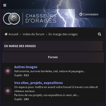
Connexion
R
Accueil
Index du forum
En marge des orages
e
EN MARGE DES ORAGES
c
h
Forum
e
Autres images
r
Astronomie, aurores boréales, ciel, nature et paysages...
Sujets :
512
c
Vos sites, projets, expositions
h
Un espace pour mettre en avant votre travail à travers vos sites et
e
réseaux sociaux.
Parlons de vos projets, vos expositions à venir, etc...
r
Sujets :
242