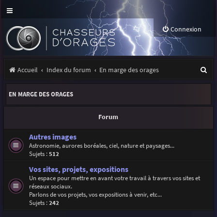
Connexion
R
Accueil
Index du forum
En marge des orages
e
EN MARGE DES ORAGES
c
h
Forum
e
Autres images
r
Astronomie, aurores boréales, ciel, nature et paysages...
Sujets :
512
c
Vos sites, projets, expositions
h
Un espace pour mettre en avant votre travail à travers vos sites et
e
réseaux sociaux.
Parlons de vos projets, vos expositions à venir, etc...
r
Sujets :
242