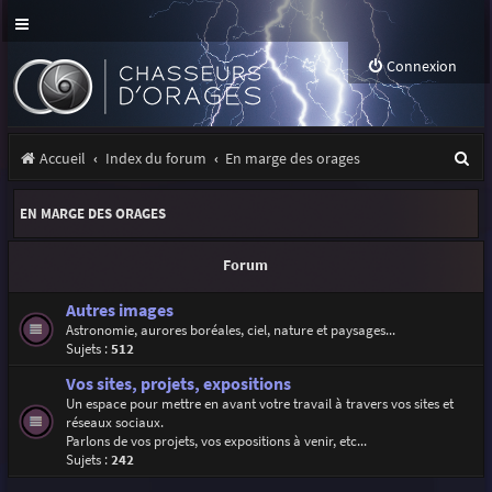
Connexion
R
Accueil
Index du forum
En marge des orages
e
EN MARGE DES ORAGES
c
h
Forum
e
Autres images
r
Astronomie, aurores boréales, ciel, nature et paysages...
Sujets :
512
c
Vos sites, projets, expositions
h
Un espace pour mettre en avant votre travail à travers vos sites et
e
réseaux sociaux.
Parlons de vos projets, vos expositions à venir, etc...
r
Sujets :
242