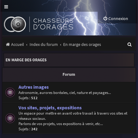
Connexion
R
Accueil
Index du forum
En marge des orages
e
EN MARGE DES ORAGES
c
h
Forum
e
Autres images
r
Astronomie, aurores boréales, ciel, nature et paysages...
Sujets :
512
c
Vos sites, projets, expositions
h
Un espace pour mettre en avant votre travail à travers vos sites et
e
réseaux sociaux.
Parlons de vos projets, vos expositions à venir, etc...
r
Sujets :
242