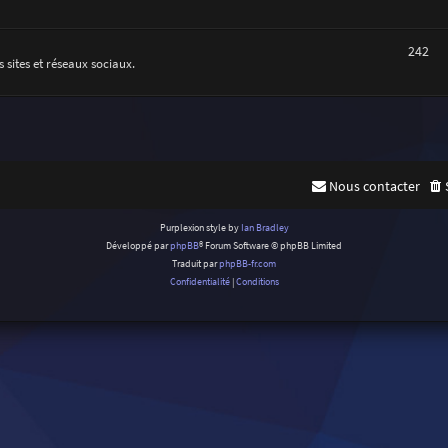
242
 sites et réseaux sociaux.
Nous contacter
Purplexion style by
Ian Bradley
Développé par
phpBB
® Forum Software © phpBB Limited
Traduit par
phpBB-fr.com
Confidentialité
|
Conditions