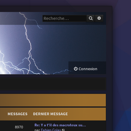
Rechercher
Recherche avanc
Connexion
MESSAGES
DERNIER MESSAGE
Re: Y a t'il des macroteux su…
8970
V
par
Fabien Colas