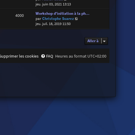
o
jeu. juin 03, 2021 13:13
i
Workshop d'initiation à la ph…
r
4000
V
par
Christophe Suarez
l
o
jeu. juil. 18, 2019 11:50
e
i
d
r
e
l
r
Aller à
e
n
d
i
e
e
Supprimer les cookies
FAQ
Heures au format
UTC+02:00
r
r
n
m
i
e
e
s
r
s
m
a
e
g
s
e
s
a
g
e