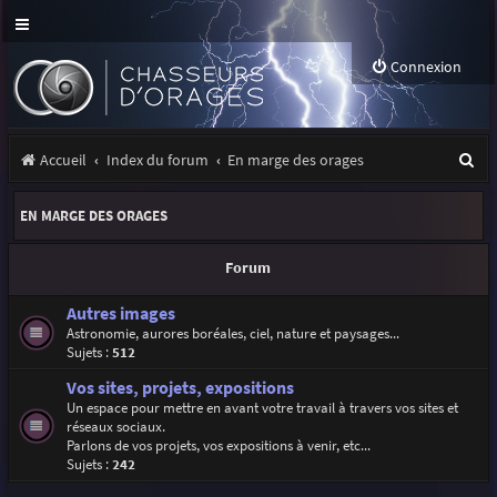
Connexion
R
Accueil
Index du forum
En marge des orages
e
EN MARGE DES ORAGES
c
h
Forum
e
Autres images
r
Astronomie, aurores boréales, ciel, nature et paysages...
Sujets :
512
c
Vos sites, projets, expositions
h
Un espace pour mettre en avant votre travail à travers vos sites et
e
réseaux sociaux.
Parlons de vos projets, vos expositions à venir, etc...
r
Sujets :
242