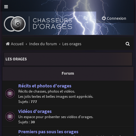
Connexion
R
Accueil
Index du forum
Les orages
e
LES ORAGES
c
h
Forum
e
Récits et photos d'orages
r
Récits de chasses, photos et vidéos.
Les jolis textes et belles images sont appréciés.
c
Sujets :
777
h
Vidéos d'orages
e
Un espace pour présenter ses vidéos d'orages.
Sujets :
30
r
Premiers pas sous les orages