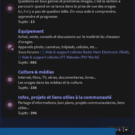
Questions en tous genres et premières images, c'est la section à
parcourir quand on se lance dans la prise de vue des orages.
Ici, il n'y a pas de question bête. On vous aide à comprendre,
apprendre et progresser.
Sujets :
13
Équipement
Achat, vente, conseils et discussions sur le matériel du chasseur
d'orages.
Appareils photo, caméras, trépieds, cellules, etc...
Sous-forums :
Aide & support cellules Radio Ham Electronic (Walt)
,
Aide & support cellules LPT Nebuleo (P67 World)
Sujets :
681
Culture & médias
Internet, films, TV, séries, documentaires, livres...
Les orages dans les médias et la culture.
Sujets :
336
Infos, projets et liens utiles à la communauté
Partage d'informations, bon plans, projets communautaires, liens
utiles...
Sujets :
396
Aller à