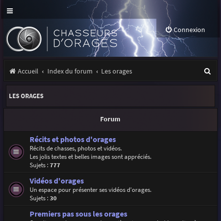
Connexion
R
Accueil
Index du forum
Les orages
e
LES ORAGES
c
h
Forum
e
Récits et photos d'orages
r
Récits de chasses, photos et vidéos.
Les jolis textes et belles images sont appréciés.
c
Sujets :
777
h
Vidéos d'orages
e
Un espace pour présenter ses vidéos d'orages.
Sujets :
30
r
Premiers pas sous les orages