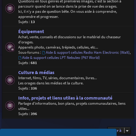
Questions en tous genres et premières images, c'est la section à
parcourir quand on se lance dans la prise de vue des orages.
Ici, il n'y a pas de question bête. On vous aide à comprendre,
apprendre et progresser.
Sujets :
13
Équipement
Achat, vente, conseils et discussions sur le matériel du chasseur
d'orages.
Appareils photo, caméras, trépieds, cellules, etc...
Sous-forums :
Aide & support cellules Radio Ham Electronic (Walt)
,
Aide & support cellules LPT Nebuleo (P67 World)
Sujets :
681
Culture & médias
Internet, films, TV, séries, documentaires, livres...
Les orages dans les médias et la culture.
Sujets :
336
Infos, projets et liens utiles à la communauté
Partage d'informations, bon plans, projets communautaires, liens
utiles...
Sujets :
396
Aller à