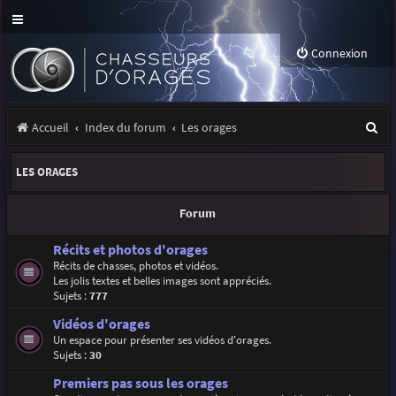
Connexion
R
Accueil
Index du forum
Les orages
e
LES ORAGES
c
h
Forum
e
Récits et photos d'orages
r
Récits de chasses, photos et vidéos.
Les jolis textes et belles images sont appréciés.
c
Sujets :
777
h
Vidéos d'orages
e
Un espace pour présenter ses vidéos d'orages.
Sujets :
30
r
Premiers pas sous les orages