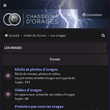
Connexion
R
Accueil
Index du forum
Les orages
e
LES ORAGES
c
h
Forum
e
Récits et photos d'orages
r
Récits de chasses, photos et vidéos.
Les jolis textes et belles images sont appréciés.
c
Sujets :
777
h
Vidéos d'orages
e
Un espace pour présenter ses vidéos d'orages.
Sujets :
30
r
Premiers pas sous les orages