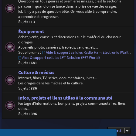
Questions en tous genres et premières images, c'est la section à
parcourir quand on se lance dans la prise de vue des orages.
Ici, il n'y a pas de question bête. On vous aide à comprendre,
apprendre et progresser.
Sujets :
13
Équipement
Achat, vente, conseils et discussions sur le matériel du chasseur
d'orages.
Appareils photo, caméras, trépieds, cellules, etc...
Sous-forums :
Aide & support cellules Radio Ham Electronic (Walt)
,
Aide & support cellules LPT Nebuleo (P67 World)
Sujets :
681
Culture & médias
Internet, films, TV, séries, documentaires, livres...
Les orages dans les médias et la culture.
Sujets :
336
Infos, projets et liens utiles à la communauté
Partage d'informations, bon plans, projets communautaires, liens
utiles...
Sujets :
396
Aller à