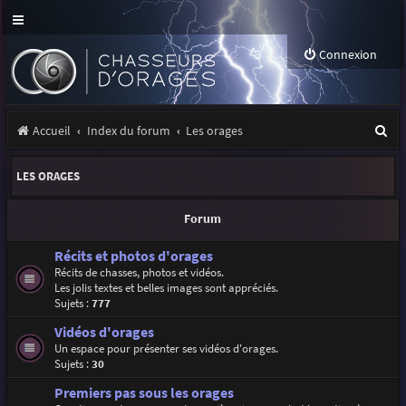
Connexion
R
Accueil
Index du forum
Les orages
e
LES ORAGES
c
h
Forum
e
Récits et photos d'orages
r
Récits de chasses, photos et vidéos.
Les jolis textes et belles images sont appréciés.
c
Sujets :
777
h
Vidéos d'orages
e
Un espace pour présenter ses vidéos d'orages.
Sujets :
30
r
Premiers pas sous les orages