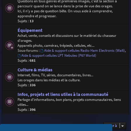
Questions en tous genres et premières images, c'est la section à
parcourir quand on se lance dans la prise de vue des orages.
Ici, il n'y a pas de question bête. On vous aide à comprendre,
apprendre et progresser.
Sujets :
13
Équipement
Achat, vente, conseils et discussions sur le matériel du chasseur
d'orages.
Appareils photo, caméras, trépieds, cellules, etc...
Sous-forums :
Aide & support cellules Radio Ham Electronic (Walt)
,
Aide & support cellules LPT Nebuleo (P67 World)
Sujets :
681
Culture & médias
Internet, films, TV, séries, documentaires, livres...
Les orages dans les médias et la culture.
Sujets :
336
Infos, projets et liens utiles à la communauté
Partage d'informations, bon plans, projets communautaires, liens
utiles...
Sujets :
396
Aller à