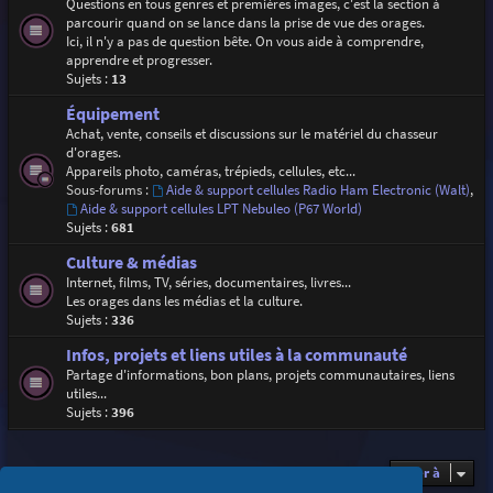
Questions en tous genres et premières images, c'est la section à
parcourir quand on se lance dans la prise de vue des orages.
Ici, il n'y a pas de question bête. On vous aide à comprendre,
apprendre et progresser.
Sujets :
13
Équipement
Achat, vente, conseils et discussions sur le matériel du chasseur
d'orages.
Appareils photo, caméras, trépieds, cellules, etc...
Sous-forums :
Aide & support cellules Radio Ham Electronic (Walt)
,
Aide & support cellules LPT Nebuleo (P67 World)
Sujets :
681
Culture & médias
Internet, films, TV, séries, documentaires, livres...
Les orages dans les médias et la culture.
Sujets :
336
Infos, projets et liens utiles à la communauté
Partage d'informations, bon plans, projets communautaires, liens
utiles...
Sujets :
396
Aller à