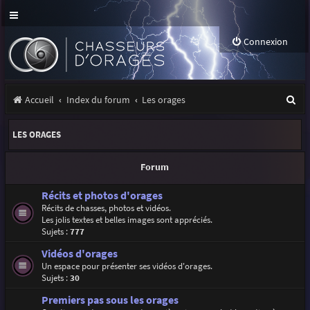
Connexion
R
Accueil
Index du forum
Les orages
e
LES ORAGES
c
h
Forum
e
Récits et photos d'orages
r
Récits de chasses, photos et vidéos.
Les jolis textes et belles images sont appréciés.
c
Sujets :
777
h
Vidéos d'orages
e
Un espace pour présenter ses vidéos d'orages.
Sujets :
30
r
Premiers pas sous les orages