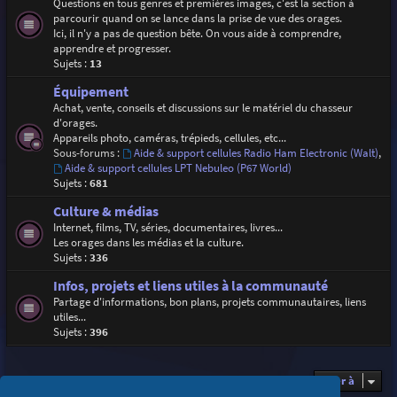
Questions en tous genres et premières images, c'est la section à
parcourir quand on se lance dans la prise de vue des orages.
Ici, il n'y a pas de question bête. On vous aide à comprendre,
apprendre et progresser.
Sujets :
13
Équipement
Achat, vente, conseils et discussions sur le matériel du chasseur
d'orages.
Appareils photo, caméras, trépieds, cellules, etc...
Sous-forums :
Aide & support cellules Radio Ham Electronic (Walt)
,
Aide & support cellules LPT Nebuleo (P67 World)
Sujets :
681
Culture & médias
Internet, films, TV, séries, documentaires, livres...
Les orages dans les médias et la culture.
Sujets :
336
Infos, projets et liens utiles à la communauté
Partage d'informations, bon plans, projets communautaires, liens
utiles...
Sujets :
396
Aller à