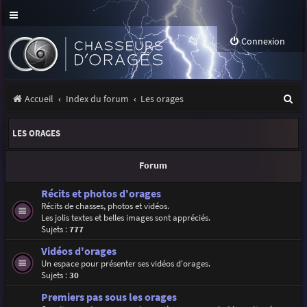
Connexion
R
Accueil
Index du forum
Les orages
e
LES ORAGES
c
h
Forum
e
Récits et photos d'orages
r
Récits de chasses, photos et vidéos.
Les jolis textes et belles images sont appréciés.
c
Sujets :
777
h
Vidéos d'orages
e
Un espace pour présenter ses vidéos d'orages.
Sujets :
30
r
Premiers pas sous les orages