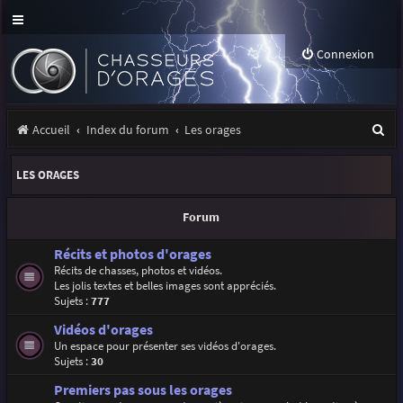
Connexion
R
Accueil
Index du forum
Les orages
e
LES ORAGES
c
h
Forum
e
Récits et photos d'orages
r
Récits de chasses, photos et vidéos.
Les jolis textes et belles images sont appréciés.
c
Sujets :
777
h
Vidéos d'orages
e
Un espace pour présenter ses vidéos d'orages.
Sujets :
30
r
Premiers pas sous les orages