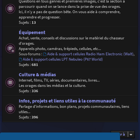
Questions en tous genres et premières images, c'est la section à
parcourir quand on se lance dans la prise de vue des orages.
Ici, il n'y a pas de question bête. On vous aide à comprendre,
apprendre et progresser.
Sujets :
13
Équipement
Achat, vente, conseils et discussions sur le matériel du chasseur
d'orages.
Appareils photo, caméras, trépieds, cellules, etc...
Sous-forums :
Aide & support cellules Radio Ham Electronic (Walt)
,
Aide & support cellules LPT Nebuleo (P67 World)
Sujets :
681
Culture & médias
Internet, films, TV, séries, documentaires, livres...
Les orages dans les médias et la culture.
Sujets :
336
Infos, projets et liens utiles à la communauté
Partage d'informations, bon plans, projets communautaires, liens
utiles...
Sujets :
396
Aller à