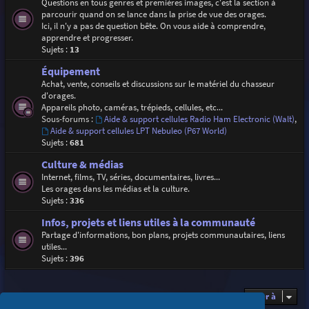
Questions en tous genres et premières images, c'est la section à
parcourir quand on se lance dans la prise de vue des orages.
Ici, il n'y a pas de question bête. On vous aide à comprendre,
apprendre et progresser.
Sujets :
13
Équipement
Achat, vente, conseils et discussions sur le matériel du chasseur
d'orages.
Appareils photo, caméras, trépieds, cellules, etc...
Sous-forums :
Aide & support cellules Radio Ham Electronic (Walt)
,
Aide & support cellules LPT Nebuleo (P67 World)
Sujets :
681
Culture & médias
Internet, films, TV, séries, documentaires, livres...
Les orages dans les médias et la culture.
Sujets :
336
Infos, projets et liens utiles à la communauté
Partage d'informations, bon plans, projets communautaires, liens
utiles...
Sujets :
396
Aller à