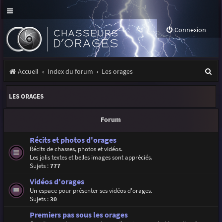
Connexion
R
Accueil
Index du forum
Les orages
e
LES ORAGES
c
h
Forum
e
Récits et photos d'orages
r
Récits de chasses, photos et vidéos.
Les jolis textes et belles images sont appréciés.
c
Sujets :
777
h
Vidéos d'orages
e
Un espace pour présenter ses vidéos d'orages.
Sujets :
30
r
Premiers pas sous les orages