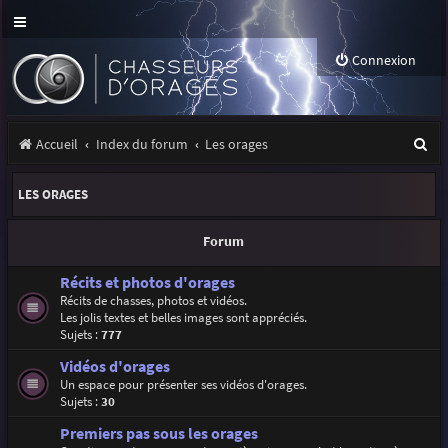
Connexion
R
Accueil
Index du forum
Les orages
e
LES ORAGES
c
h
Forum
e
Récits et photos d'orages
r
Récits de chasses, photos et vidéos.
Les jolis textes et belles images sont appréciés.
c
Sujets :
777
h
Vidéos d'orages
e
Un espace pour présenter ses vidéos d'orages.
Sujets :
30
r
Premiers pas sous les orages