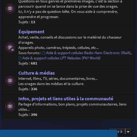
Questions en tous genres et premières images, c'est la section à
parcourir quand on se lance dans la prise de vue des orages.
Ici, il n'y a pas de question bête. On vous aide à comprendre,
apprendre et progresser.
Sujets :
13
Équipement
Achat, vente, conseils et discussions sur le matériel du chasseur
d'orages.
Appareils photo, caméras, trépieds, cellules, etc...
Sous-forums :
Aide & support cellules Radio Ham Electronic (Walt)
,
Aide & support cellules LPT Nebuleo (P67 World)
Sujets :
681
Culture & médias
Internet, films, TV, séries, documentaires, livres...
Les orages dans les médias et la culture.
Sujets :
336
Infos, projets et liens utiles à la communauté
Partage d'informations, bon plans, projets communautaires, liens
utiles...
Sujets :
396
Aller à