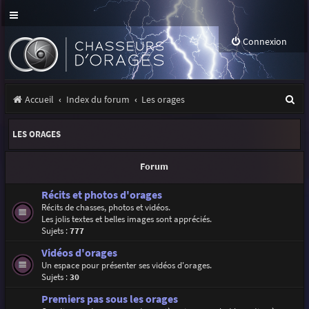
Connexion
R
Accueil
Index du forum
Les orages
e
LES ORAGES
c
h
Forum
e
Récits et photos d'orages
r
Récits de chasses, photos et vidéos.
Les jolis textes et belles images sont appréciés.
c
Sujets :
777
h
Vidéos d'orages
e
Un espace pour présenter ses vidéos d'orages.
Sujets :
30
r
Premiers pas sous les orages