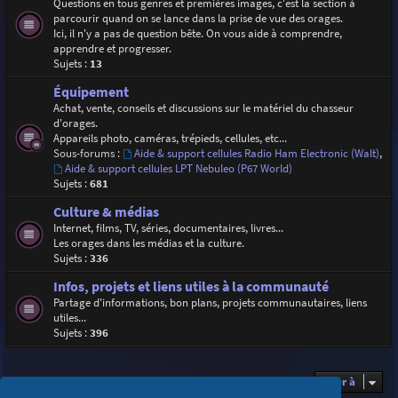
Questions en tous genres et premières images, c'est la section à
parcourir quand on se lance dans la prise de vue des orages.
Ici, il n'y a pas de question bête. On vous aide à comprendre,
apprendre et progresser.
Sujets :
13
Équipement
Achat, vente, conseils et discussions sur le matériel du chasseur
d'orages.
Appareils photo, caméras, trépieds, cellules, etc...
Sous-forums :
Aide & support cellules Radio Ham Electronic (Walt)
,
Aide & support cellules LPT Nebuleo (P67 World)
Sujets :
681
Culture & médias
Internet, films, TV, séries, documentaires, livres...
Les orages dans les médias et la culture.
Sujets :
336
Infos, projets et liens utiles à la communauté
Partage d'informations, bon plans, projets communautaires, liens
utiles...
Sujets :
396
Aller à