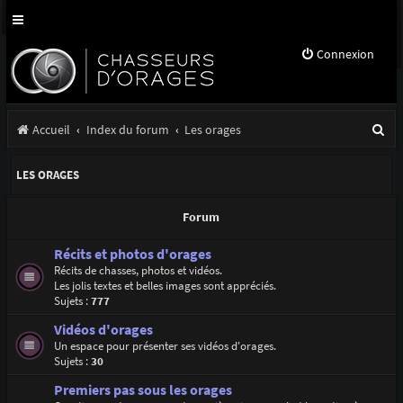
Connexion
R
Accueil
Index du forum
Les orages
e
LES ORAGES
c
h
Forum
e
Récits et photos d'orages
r
Récits de chasses, photos et vidéos.
Les jolis textes et belles images sont appréciés.
c
Sujets :
777
h
Vidéos d'orages
e
Un espace pour présenter ses vidéos d'orages.
Sujets :
30
r
Premiers pas sous les orages