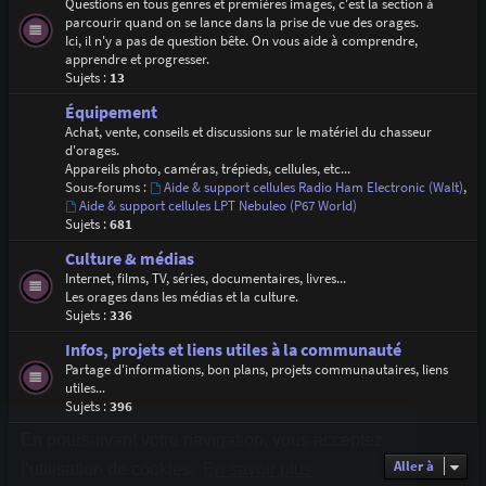
Questions en tous genres et premières images, c'est la section à
parcourir quand on se lance dans la prise de vue des orages.
Ici, il n'y a pas de question bête. On vous aide à comprendre,
apprendre et progresser.
Sujets :
13
Équipement
Achat, vente, conseils et discussions sur le matériel du chasseur
d'orages.
Appareils photo, caméras, trépieds, cellules, etc...
Sous-forums :
Aide & support cellules Radio Ham Electronic (Walt)
,
Aide & support cellules LPT Nebuleo (P67 World)
Sujets :
681
Culture & médias
Internet, films, TV, séries, documentaires, livres...
Les orages dans les médias et la culture.
Sujets :
336
Infos, projets et liens utiles à la communauté
Partage d'informations, bon plans, projets communautaires, liens
utiles...
Sujets :
396
En poursuivant votre navigation, vous acceptez
Aller à
l’utilisation de cookies.
En savoir plus