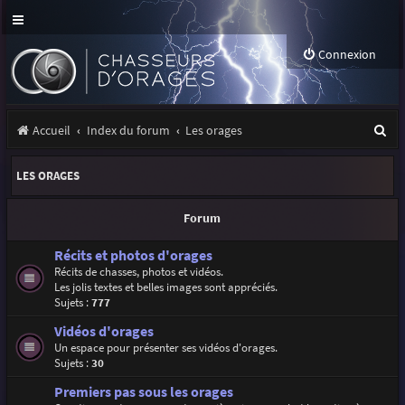
Connexion
R
Accueil
Index du forum
Les orages
e
LES ORAGES
c
h
Forum
e
Récits et photos d'orages
r
Récits de chasses, photos et vidéos.
Les jolis textes et belles images sont appréciés.
c
Sujets :
777
h
Vidéos d'orages
e
Un espace pour présenter ses vidéos d'orages.
Sujets :
30
r
Premiers pas sous les orages