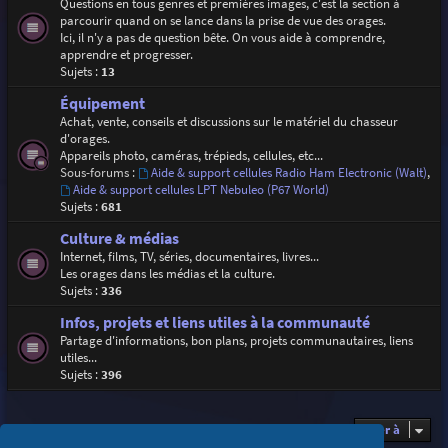
Questions en tous genres et premières images, c'est la section à
parcourir quand on se lance dans la prise de vue des orages.
Ici, il n'y a pas de question bête. On vous aide à comprendre,
apprendre et progresser.
Sujets :
13
Équipement
Achat, vente, conseils et discussions sur le matériel du chasseur
d'orages.
Appareils photo, caméras, trépieds, cellules, etc...
Sous-forums :
Aide & support cellules Radio Ham Electronic (Walt)
,
Aide & support cellules LPT Nebuleo (P67 World)
Sujets :
681
Culture & médias
Internet, films, TV, séries, documentaires, livres...
Les orages dans les médias et la culture.
Sujets :
336
Infos, projets et liens utiles à la communauté
Partage d'informations, bon plans, projets communautaires, liens
utiles...
Sujets :
396
Aller à