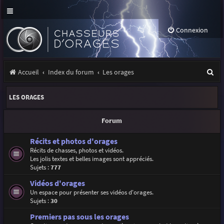
Connexion
R
Accueil
Index du forum
Les orages
e
LES ORAGES
c
h
Forum
e
Récits et photos d'orages
r
Récits de chasses, photos et vidéos.
Les jolis textes et belles images sont appréciés.
c
Sujets :
777
h
Vidéos d'orages
e
Un espace pour présenter ses vidéos d'orages.
Sujets :
30
r
Premiers pas sous les orages