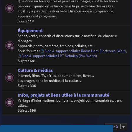
Questions en tous genres et premières images, c'est la section à
parcourir quand on se lance dans la prise de vue des orages.
Ici, il n'y a pas de question bête. On vous aide à comprendre,
apprendre et progresser.
Sujets :
13
Équipement
Achat, vente, conseils et discussions sur le matériel du chasseur
d'orages.
Appareils photo, caméras, trépieds, cellules, etc...
Sous-forums :
Aide & support cellules Radio Ham Electronic (Walt)
,
Aide & support cellules LPT Nebuleo (P67 World)
Sujets :
681
Culture & médias
Internet, films, TV, séries, documentaires, livres...
Les orages dans les médias et la culture.
Sujets :
336
Infos, projets et liens utiles à la communauté
Partage d'informations, bon plans, projets communautaires, liens
utiles...
Sujets :
396
Aller à