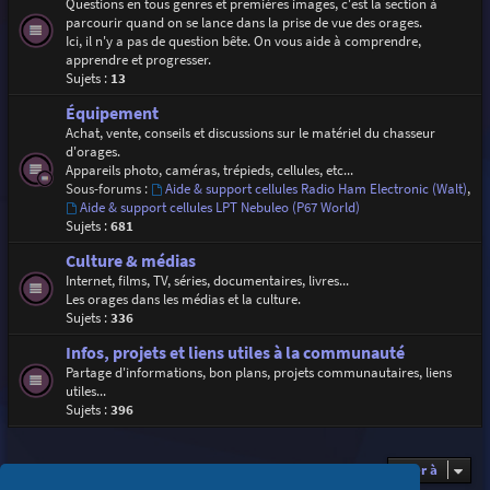
Questions en tous genres et premières images, c'est la section à
parcourir quand on se lance dans la prise de vue des orages.
Ici, il n'y a pas de question bête. On vous aide à comprendre,
apprendre et progresser.
Sujets :
13
Équipement
Achat, vente, conseils et discussions sur le matériel du chasseur
d'orages.
Appareils photo, caméras, trépieds, cellules, etc...
Sous-forums :
Aide & support cellules Radio Ham Electronic (Walt)
,
Aide & support cellules LPT Nebuleo (P67 World)
Sujets :
681
Culture & médias
Internet, films, TV, séries, documentaires, livres...
Les orages dans les médias et la culture.
Sujets :
336
Infos, projets et liens utiles à la communauté
Partage d'informations, bon plans, projets communautaires, liens
utiles...
Sujets :
396
Aller à