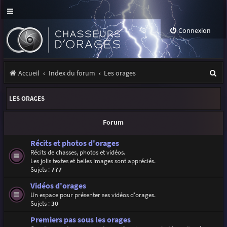
Connexion
R
Accueil
Index du forum
Les orages
e
LES ORAGES
c
h
Forum
e
Récits et photos d'orages
r
Récits de chasses, photos et vidéos.
Les jolis textes et belles images sont appréciés.
c
Sujets :
777
h
Vidéos d'orages
e
Un espace pour présenter ses vidéos d'orages.
Sujets :
30
r
Premiers pas sous les orages