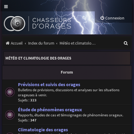
Connexion
R
Accueil
Index du forum
Météo et climatologie des orages
e
MÉTÉO ET CLIMATOLOGIE DES ORAGES
c
h
Forum
e
Prévisions et suivis des orages
r
Bulletins de prévisions, discussions et analyses sur les situations
orageuses à venir.
c
Sujets :
323
h
Étude de phénomènes orageux
e
Rapports, études de cas et témoignages de phénomènes orageux.
Sujets :
347
r
Climatologie des orages