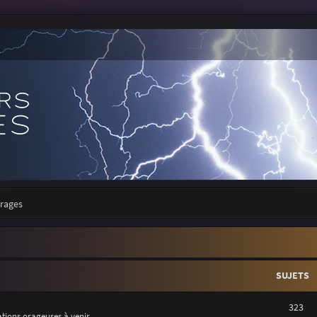
orages
SUJETS
323
uations orageuses à venir.