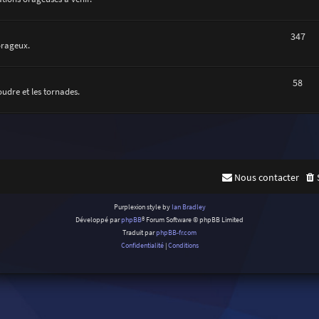
347
orageux.
58
oudre et les tornades.
Nous contacter
Purplexion style by
Ian Bradley
Développé par
phpBB
® Forum Software © phpBB Limited
Traduit par
phpBB-fr.com
Confidentialité
|
Conditions