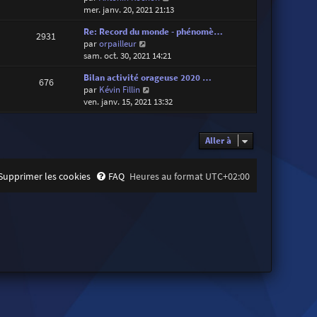
o
mer. janv. 20, 2021 21:13
i
Re: Record du monde - phénomè…
r
2931
V
par
orpailleur
l
o
sam. oct. 30, 2021 14:21
e
i
d
Bilan activité orageuse 2020 …
r
e
676
V
par
Kévin Fillin
l
r
o
ven. janv. 15, 2021 13:32
e
n
i
d
i
r
e
e
l
r
Aller à
r
e
n
m
d
i
e
e
e
Supprimer les cookies
FAQ
Heures au format
UTC+02:00
s
r
r
s
n
m
a
i
e
g
e
s
e
r
s
m
a
e
g
s
e
s
a
g