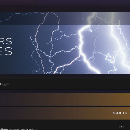
orages
SUJETS
323
uations orageuses à venir.