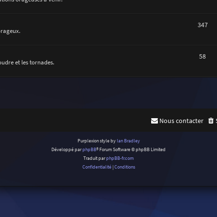
347
orageux.
58
oudre et les tornades.
Nous contacter
Purplexion style by
Ian Bradley
Développé par
phpBB
® Forum Software © phpBB Limited
Traduit par
phpBB-fr.com
Confidentialité
|
Conditions