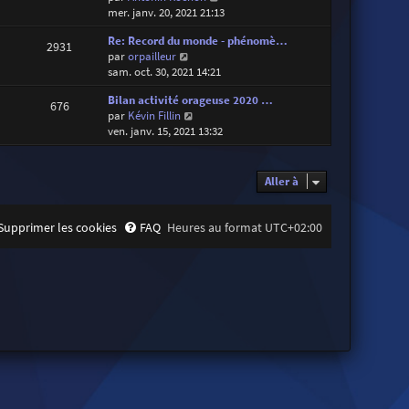
o
mer. janv. 20, 2021 21:13
i
Re: Record du monde - phénomè…
r
2931
V
par
orpailleur
l
o
sam. oct. 30, 2021 14:21
e
i
d
Bilan activité orageuse 2020 …
r
e
676
V
par
Kévin Fillin
l
r
o
ven. janv. 15, 2021 13:32
e
n
i
d
i
r
e
e
l
r
Aller à
r
e
n
m
d
i
e
e
e
Supprimer les cookies
FAQ
Heures au format
UTC+02:00
s
r
r
s
n
m
a
i
e
g
e
s
e
r
s
m
a
e
g
s
e
s
a
g