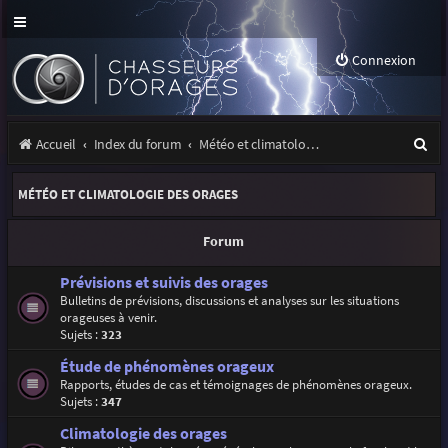
Connexion
R
Accueil
Index du forum
Météo et climatologie des orages
e
MÉTÉO ET CLIMATOLOGIE DES ORAGES
c
h
Forum
e
Prévisions et suivis des orages
r
Bulletins de prévisions, discussions et analyses sur les situations
orageuses à venir.
c
Sujets :
323
h
Étude de phénomènes orageux
e
Rapports, études de cas et témoignages de phénomènes orageux.
Sujets :
347
r
Climatologie des orages