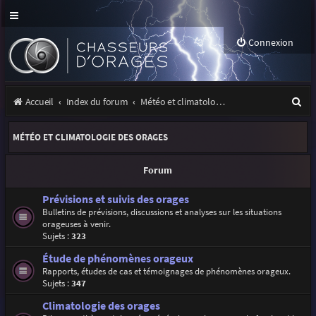
Connexion
R
Accueil
Index du forum
Météo et climatologie des orages
e
MÉTÉO ET CLIMATOLOGIE DES ORAGES
c
h
Forum
e
Prévisions et suivis des orages
r
Bulletins de prévisions, discussions et analyses sur les situations
orageuses à venir.
c
Sujets :
323
h
Étude de phénomènes orageux
e
Rapports, études de cas et témoignages de phénomènes orageux.
Sujets :
347
r
Climatologie des orages