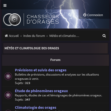
Connexion
R
Accueil
Index du forum
Météo et climatologie des orages
e
MÉTÉO ET CLIMATOLOGIE DES ORAGES
c
h
Forum
e
Prévisions et suivis des orages
r
Bulletins de prévisions, discussions et analyses sur les situations
orageuses à venir.
c
Sujets :
323
h
Étude de phénomènes orageux
e
Rapports, études de cas et témoignages de phénomènes orageux.
Sujets :
347
r
Climatologie des orages