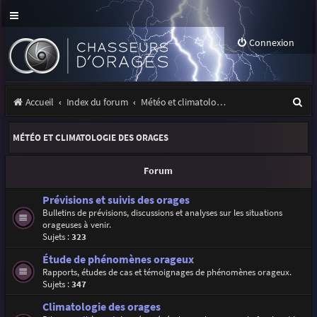
Connexion
R
Accueil
Index du forum
Météo et climatologie des orages
e
MÉTÉO ET CLIMATOLOGIE DES ORAGES
c
h
Forum
e
Prévisions et suivis des orages
r
Bulletins de prévisions, discussions et analyses sur les situations
orageuses à venir.
c
Sujets :
323
h
Étude de phénomènes orageux
e
Rapports, études de cas et témoignages de phénomènes orageux.
Sujets :
347
r
Climatologie des orages