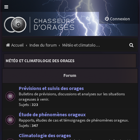
Connexion
R
Accueil
Index du forum
Météo et climatologie des orages
e
MÉTÉO ET CLIMATOLOGIE DES ORAGES
c
h
Forum
e
Prévisions et suivis des orages
r
Bulletins de prévisions, discussions et analyses sur les situations
orageuses à venir.
c
Sujets :
323
h
Étude de phénomènes orageux
e
Rapports, études de cas et témoignages de phénomènes orageux.
Sujets :
347
r
Climatologie des orages