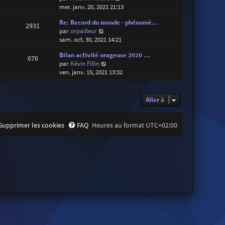
o
mer. janv. 20, 2021 21:13
i
Re: Record du monde - phénomè…
r
2931
V
par
orpailleur
l
o
sam. oct. 30, 2021 14:21
e
i
d
Bilan activité orageuse 2020 …
r
e
676
V
par
Kévin Fillin
l
r
o
ven. janv. 15, 2021 13:32
e
n
i
d
i
r
e
e
l
r
Aller à
r
e
n
m
d
i
e
e
e
Supprimer les cookies
FAQ
Heures au format
UTC+02:00
s
r
r
s
n
m
a
i
e
g
e
s
e
r
s
m
a
e
g
s
e
s
a
g