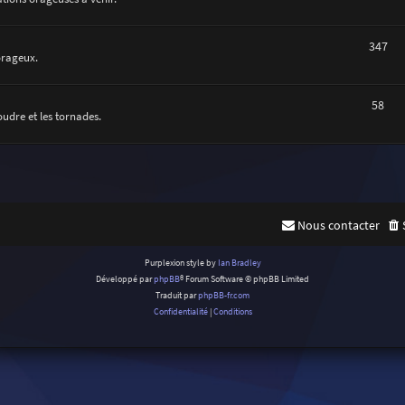
347
orageux.
58
oudre et les tornades.
Nous contacter
Purplexion style by
Ian Bradley
Développé par
phpBB
® Forum Software © phpBB Limited
Traduit par
phpBB-fr.com
Confidentialité
|
Conditions