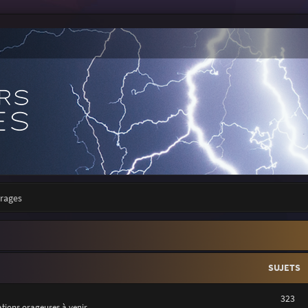
orages
SUJETS
323
uations orageuses à venir.