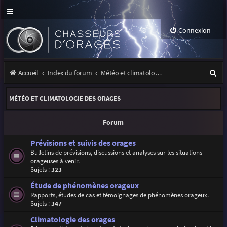
Connexion
R
Accueil
Index du forum
Météo et climatologie des orages
e
MÉTÉO ET CLIMATOLOGIE DES ORAGES
c
h
Forum
e
Prévisions et suivis des orages
r
Bulletins de prévisions, discussions et analyses sur les situations
orageuses à venir.
c
Sujets :
323
h
Étude de phénomènes orageux
e
Rapports, études de cas et témoignages de phénomènes orageux.
Sujets :
347
r
Climatologie des orages