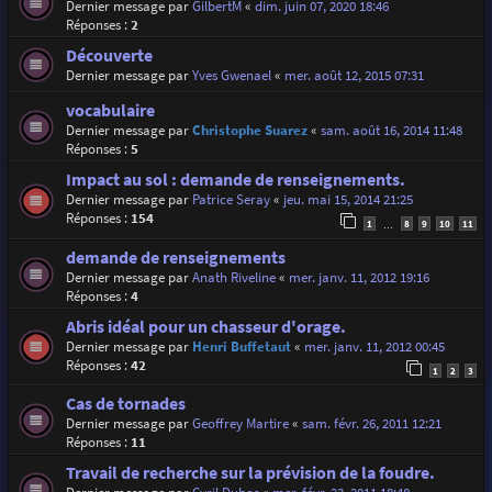
Dernier message par
GilbertM
«
dim. juin 07, 2020 18:46
Réponses :
2
Découverte
Dernier message par
Yves Gwenael
«
mer. août 12, 2015 07:31
vocabulaire
Dernier message par
Christophe Suarez
«
sam. août 16, 2014 11:48
Réponses :
5
Impact au sol : demande de renseignements.
Dernier message par
Patrice Seray
«
jeu. mai 15, 2014 21:25
Réponses :
154
1
8
9
10
11
…
demande de renseignements
Dernier message par
Anath Riveline
«
mer. janv. 11, 2012 19:16
Réponses :
4
Abris idéal pour un chasseur d'orage.
Dernier message par
Henri Buffetaut
«
mer. janv. 11, 2012 00:45
Réponses :
42
1
2
3
Cas de tornades
Dernier message par
Geoffrey Martire
«
sam. févr. 26, 2011 12:21
Réponses :
11
Travail de recherche sur la prévision de la foudre.