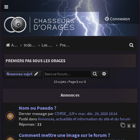
Connexion
R
Accueil
Index du forum
Les orages
Premiers pas sous les orages
e
PREMIERS PAS SOUS LES ORAGES
c
h
Rechercher
Recherche avancé
Nouveau sujet
13 sujets • Page
1
sur
1
e
r
Annonces
c
Nom ou Pseudo ?
h
Dernier message par
CORSE_JLR
«
mar. déc. 29, 2020 19:14
Posté dans
Annonces, actualités et information du site et du forum
e
Réponses :
22
1
2
r
Comment mettre une image sur le forum ?