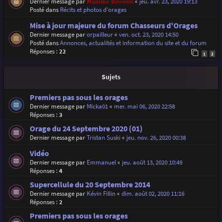
Dernier message par
Maxime Daviron
«
jeu. avr. 23, 2020 19:13
Posté dans
Récits et photos d'orages
Mise à jour majeure du forum Chasseurs d'Orages
Dernier message par
orpailleur
«
ven. oct. 23, 2020 14:50
Posté dans
Annonces, actualités et information du site et du forum
Réponses :
22
1
2
Sujets
Premiers pas sous les orages
Dernier message par
Micka01
«
mer. mai 06, 2020 22:58
Réponses :
3
Orage du 24 Septembre 2020 (01)
Dernier message par
Tristan Suski
«
jeu. nov. 26, 2020 00:38
Vidéo
Dernier message par
Emmanuel
«
jeu. août 13, 2020 10:49
Réponses :
4
Supercellule du 20 Septembre 2014
Dernier message par
Kévin Fillin
«
dim. août 02, 2020 11:16
Réponses :
2
Premiers pas sous les orages