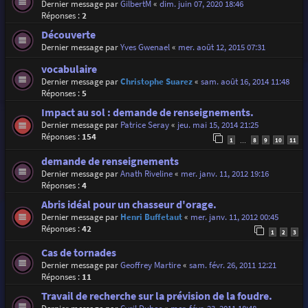
Dernier message par
GilbertM
«
dim. juin 07, 2020 18:46
Réponses :
2
Découverte
Dernier message par
Yves Gwenael
«
mer. août 12, 2015 07:31
vocabulaire
Dernier message par
Christophe Suarez
«
sam. août 16, 2014 11:48
Réponses :
5
Impact au sol : demande de renseignements.
Dernier message par
Patrice Seray
«
jeu. mai 15, 2014 21:25
Réponses :
154
1
8
9
10
11
…
demande de renseignements
Dernier message par
Anath Riveline
«
mer. janv. 11, 2012 19:16
Réponses :
4
Abris idéal pour un chasseur d'orage.
Dernier message par
Henri Buffetaut
«
mer. janv. 11, 2012 00:45
Réponses :
42
1
2
3
Cas de tornades
Dernier message par
Geoffrey Martire
«
sam. févr. 26, 2011 12:21
Réponses :
11
Travail de recherche sur la prévision de la foudre.