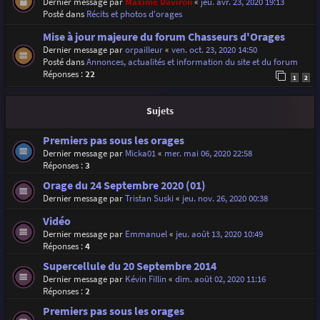
Dernier message par
Maxime Daviron
«
jeu. avr. 23, 2020 19:13
Posté dans
Récits et photos d'orages
Mise à jour majeure du forum Chasseurs d'Orages
Dernier message par
orpailleur
«
ven. oct. 23, 2020 14:50
Posté dans
Annonces, actualités et information du site et du forum
Réponses :
22
1
2
Sujets
Premiers pas sous les orages
Dernier message par
Micka01
«
mer. mai 06, 2020 22:58
Réponses :
3
Orage du 24 Septembre 2020 (01)
Dernier message par
Tristan Suski
«
jeu. nov. 26, 2020 00:38
Vidéo
Dernier message par
Emmanuel
«
jeu. août 13, 2020 10:49
Réponses :
4
Supercellule du 20 Septembre 2014
Dernier message par
Kévin Fillin
«
dim. août 02, 2020 11:16
Réponses :
2
Premiers pas sous les orages