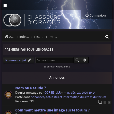
Connexion
R
Accueil
Index du forum
Les orages
Premiers pas sous les orages
e
PREMIERS PAS SOUS LES ORAGES
c
h
Rechercher
Recherche avancé
Nouveau sujet
13 sujets • Page
1
sur
1
e
r
Annonces
c
Nom ou Pseudo ?
h
Dernier message par
CORSE_JLR
«
mar. déc. 29, 2020 19:14
Posté dans
Annonces, actualités et information du site et du forum
e
Réponses :
22
1
2
r
Comment mettre une image sur le forum ?