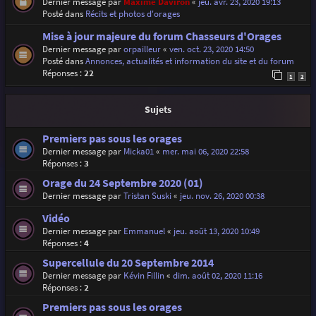
Dernier message par
Maxime Daviron
«
jeu. avr. 23, 2020 19:13
Posté dans
Récits et photos d'orages
Mise à jour majeure du forum Chasseurs d'Orages
Dernier message par
orpailleur
«
ven. oct. 23, 2020 14:50
Posté dans
Annonces, actualités et information du site et du forum
Réponses :
22
1
2
Sujets
Premiers pas sous les orages
Dernier message par
Micka01
«
mer. mai 06, 2020 22:58
Réponses :
3
Orage du 24 Septembre 2020 (01)
Dernier message par
Tristan Suski
«
jeu. nov. 26, 2020 00:38
Vidéo
Dernier message par
Emmanuel
«
jeu. août 13, 2020 10:49
Réponses :
4
Supercellule du 20 Septembre 2014
Dernier message par
Kévin Fillin
«
dim. août 02, 2020 11:16
Réponses :
2
Premiers pas sous les orages