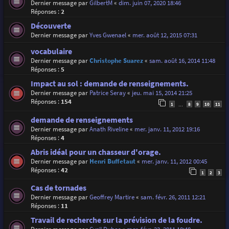
Dernier message par
GilbertM
«
dim. juin 07, 2020 18:46
Réponses :
2
Découverte
Dernier message par
Yves Gwenael
«
mer. août 12, 2015 07:31
vocabulaire
Dernier message par
Christophe Suarez
«
sam. août 16, 2014 11:48
Réponses :
5
Impact au sol : demande de renseignements.
Dernier message par
Patrice Seray
«
jeu. mai 15, 2014 21:25
Réponses :
154
1
8
9
10
11
…
demande de renseignements
Dernier message par
Anath Riveline
«
mer. janv. 11, 2012 19:16
Réponses :
4
Abris idéal pour un chasseur d'orage.
Dernier message par
Henri Buffetaut
«
mer. janv. 11, 2012 00:45
Réponses :
42
1
2
3
Cas de tornades
Dernier message par
Geoffrey Martire
«
sam. févr. 26, 2011 12:21
Réponses :
11
Travail de recherche sur la prévision de la foudre.