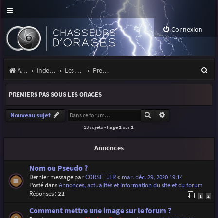
Connexion
R
Accueil
Index du forum
Les orages
Premiers pas sous les orages
e
PREMIERS PAS SOUS LES ORAGES
c
h
Rechercher
Recherche avancé
Nouveau sujet
13 sujets • Page
1
sur
1
e
r
Annonces
c
Nom ou Pseudo ?
h
Dernier message par
CORSE_JLR
«
mar. déc. 29, 2020 19:14
Posté dans
Annonces, actualités et information du site et du forum
e
Réponses :
22
1
2
r
Comment mettre une image sur le forum ?